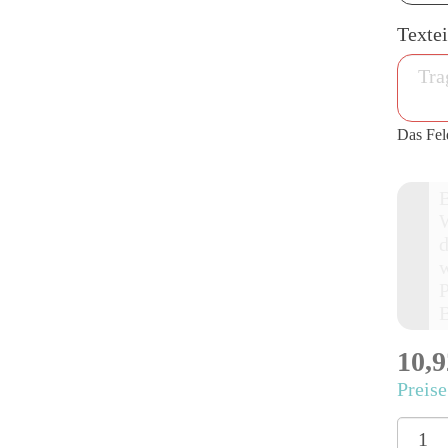
Texte
Das Feld
B
W
d
w
P
B
10,9
Preise