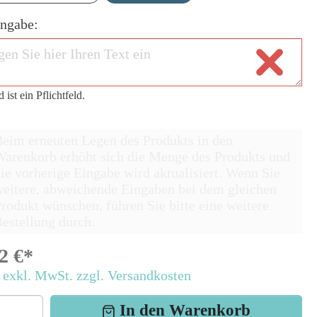
ingabe:
 ist ein Pflichtfeld.
eim erneuten Legen des Produkts in den
arenkorb erhöht sich die Menge des Produkts und
ie vorherige Eingabe wird aktualisiert. Wenn Sie
eitere, abweichende Eingaben bei dem gleichen
rodukt wünschen, führen Sie bitte eine weitere
estellung durch.
2 €*
 exkl. MwSt. zzgl. Versandkosten
In den Warenkorb