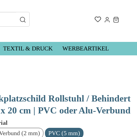
TEXTIL & DRUCK
WERBEARTIKEL
Türschilder
Schaufenster-Beschriftungen
Parkplatzschilder
lder
Fahnenschilder
kplatzschild Rollstuhl / Behindert
0 x 20 cm | PVC oder Alu-Verbund
ial
Verbund (2 mm)
PVC (5 mm)